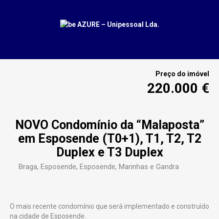
Preço do imóvel
220.000 €
NOVO Condomínio da “Malaposta”
em Esposende (T0+1), T1, T2, T2
Duplex e T3 Duplex
Braga
, Esposende, Esposende, Marinhas e Gandra
O mais recente condomínio que será implementado e construído
na cidade de Esposende.